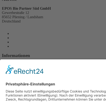
EPOS Bio Partner Süd GmbH
Gewerbestraße 12
85652 Pliening / Landsham
Deutschland
Informationen
Impressum
Datenschutz
FAQ
AGB
Suche
Öko-Kennzeichnung