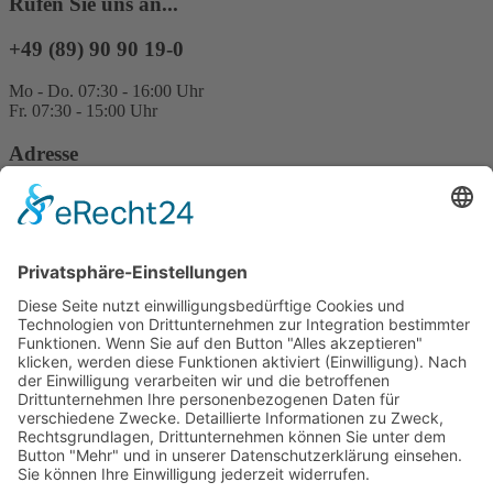
Rufen Sie uns an...
+49 (89) 90 90 19-0
Mo - Do. 07:30 - 16:00 Uhr
Fr. 07:30 - 15:00 Uhr
Adresse
EPOS Bio Partner Süd GmbH
Gewerbestraße 12
85652 Pliening / Landsham
Deutschland
Informationen
Impressum
Datenschutz