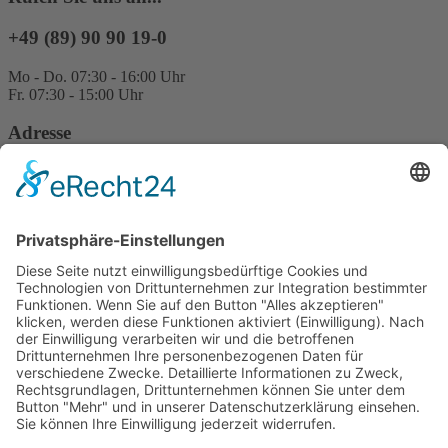
+49 (89) 90 90 19-0
Mo - Do. 07:30 - 16:00 Uhr
Fr. 07:30 - 15:00 Uhr
Adresse
EPOS Bio Partner Süd GmbH
Gewerbestraße 12
85652 Pliening / Landsham
Deutschland
Informationen
Impressum
Datenschutz
FAQ