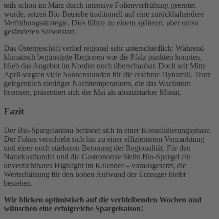
teils schon im März durch intensive Folienverfrühung geerntet
wurde, setzen Bio-Betriebe traditionell auf eine zurückhaltendere
Verfrühungsstrategie. Dies führte zu einem späteren, aber umso
gesünderen Saisonstart.
Das Ostergeschäft verlief regional sehr unterschiedlich: Während
klimatisch begünstigte Regionen wie die Pfalz punkten konnten,
blieb das Angebot im Norden noch überschaubar. Doch seit Mitte
April sorgten viele Sonnenstunden für die ersehnte Dynamik. Trotz
gelegentlich niedriger Nachttemperaturen, die das Wachstum
bremsen, präsentiert sich der Mai als absatzstarker Monat.
Fazit
Der Bio-Spargelanbau befindet sich in einer Konsolidierungsphase.
Der Fokus verschiebt sich hin zu einer effizienteren Vermarktung
und einer noch stärkeren Betonung der Regionalität. Für den
Naturkosthandel und die Gastronomie bleibt Bio-Spargel ein
unverzichtbares Highlight im Kalender – vorausgesetzt, die
Wertschätzung für den hohen Aufwand der Erzeuger bleibt
bestehen.
Wir blicken optimistisch auf die verbleibenden Wochen und
wünschen eine erfolgreiche Spargelsaison!