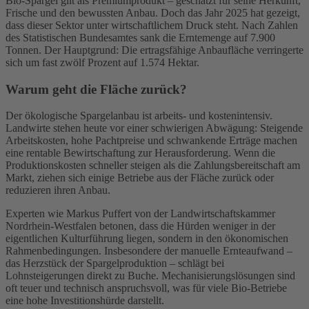
Bio-Spargel gilt als Premiumprodukt – geschätzt für seine Herkunft,
Frische und den bewussten Anbau. Doch das Jahr 2025 hat gezeigt,
dass dieser Sektor unter wirtschaftlichem Druck steht. Nach Zahlen
des Statistischen Bundesamtes sank die Erntemenge auf 7.900
Tonnen. Der Hauptgrund: Die ertragsfähige Anbaufläche verringerte
sich um fast zwölf Prozent auf 1.574 Hektar.
Warum geht die Fläche zurück?
Der ökologische Spargelanbau ist arbeits- und kostenintensiv.
Landwirte stehen heute vor einer schwierigen Abwägung: Steigende
Arbeitskosten, hohe Pachtpreise und schwankende Erträge machen
eine rentable Bewirtschaftung zur Herausforderung. Wenn die
Produktionskosten schneller steigen als die Zahlungsbereitschaft am
Markt, ziehen sich einige Betriebe aus der Fläche zurück oder
reduzieren ihren Anbau.
Experten wie Markus Puffert von der Landwirtschaftskammer
Nordrhein-Westfalen betonen, dass die Hürden weniger in der
eigentlichen Kulturführung liegen, sondern in den ökonomischen
Rahmenbedingungen. Insbesondere der manuelle Ernteaufwand –
das Herzstück der Spargelproduktion – schlägt bei
Lohnsteigerungen direkt zu Buche. Mechanisierungslösungen sind
oft teuer und technisch anspruchsvoll, was für viele Bio-Betriebe
eine hohe Investitionshürde darstellt.